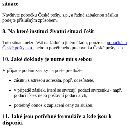
situace
Navštivte pobočku České pošty, s.p., a řádně zabalenou zásilku
podejte příslušným způsobem.
8.
Na které instituci životní situaci řešit
Tuto situaci nelze řešit na žádném jiném úřadu, pouze na
pobočkách
České pošty, s.p.
, nebo u pověřeného pracovníka České pošty, s.p.
10.
Jaké doklady je nutné mít s sebou
V případě podání zásilky na poště předložte:
zásilku s adresou adresáta, popř. odesílatele,
v případě zásilek, které se stvrzují, podací stvrzenku - např.
podací lístek nebo poštovní podací arch,
potřebný obnos k zaplacení ceny za službu.
11.
Jaké jsou potřebné formuláře a kde jsou k
dispozici