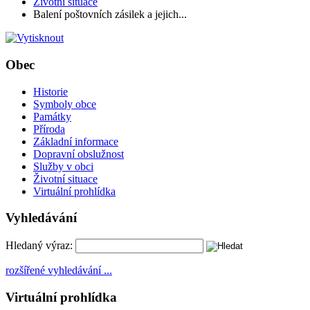
Životní situace
Balení poštovních zásilek a jejich...
Obec
Historie
Symboly obce
Památky
Příroda
Základní informace
Dopravní obslužnost
Služby v obci
Životní situace
Virtuální prohlídka
Vyhledávání
Hledaný výraz:
rozšířené vyhledávání ...
Virtuální prohlídka