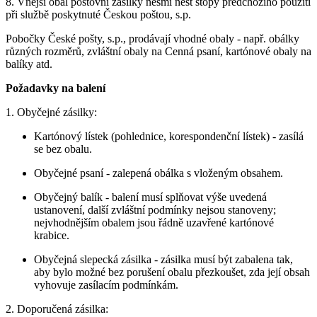
8. Vnější obal poštovní zásilky nesmí nést stopy předchozího použití
při službě poskytnuté Českou poštou, s.p.
Pobočky České pošty, s.p., prodávají vhodné obaly - např. obálky
různých rozměrů, zvláštní obaly na Cenná psaní, kartónové obaly na
balíky atd.
Požadavky na balení
1. Obyčejné zásilky:
Kartónový lístek (pohlednice, korespondenční lístek) - zasílá
se bez obalu.
Obyčejné psaní - zalepená obálka s vloženým obsahem.
Obyčejný balík - balení musí splňovat výše uvedená
ustanovení, další zvláštní podmínky nejsou stanoveny;
nejvhodnějším obalem jsou řádně uzavřené kartónové
krabice.
Obyčejná slepecká zásilka - zásilka musí být zabalena tak,
aby bylo možné bez porušení obalu přezkoušet, zda její obsah
vyhovuje zasílacím podmínkám.
2. Doporučená zásilka: