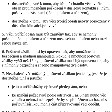
dostatečně pevné k tomu, aby účinně chránilo věci tvořící
obsah proti možnému poškození v důsledku kontaktu s jinými
poštovními zásilkami (třením, tlakem a nárazem),
dostatečné k tomu, aby věci tvořící obsah nebyly poškozeny v
důsledku klimatických vlivů.
5. Věci tvořící obsah musí být zajištěny tak, aby se nemohly
poškodit třením, tlakem a nárazem mezi sebou a obalem nebo mezi
sebou navzájem.
6. Poštovní zásilka musí být upravena tak, aby umožňovala
bezpečnou a snadnou manipulaci. Pokud je hmotnost poštovní
zásilky vyšší než 15 kg, poštovní zásilka musí být upravena tak, aby
s ní mohly bezpečně a snadno manipulovat dvě osoby.
7. Nezabalená věc může být poštovní zásilkou jen tehdy, jestliže je
dostatečně tuhá a jestliže:
je to u určité služby výslovně předepsáno, nebo
ke splnění požadavků podle odstavců 1 až 6 není nutno věc
zabalit a nehrozí nebezpečí, že by se při běžném zacházení s
poštovní zásilkou mohla část přepravované věci oddělit.