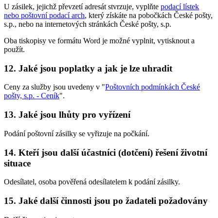
U zásilek, jejichž převzetí adresát stvrzuje, vyplňte
podací lístek
nebo poštovní podací arch
, který získáte na pobočkách České pošty,
s.p., nebo na internetových stránkách České pošty, s.p.
Oba tiskopisy ve formátu Word je možné vyplnit, vytisknout a
použít.
12.
Jaké jsou poplatky a jak je lze uhradit
Ceny za služby jsou uvedeny v "
Poštovních podmínkách České
pošty, s.p. - Ceník
".
13.
Jaké jsou lhůty pro vyřízení
Podání poštovní zásilky se vyřizuje na počkání.
14.
Kteří jsou další účastníci (dotčení) řešení životní
situace
Odesílatel, osoba pověřená odesílatelem k podání zásilky.
15.
Jaké další činnosti jsou po žadateli požadovány