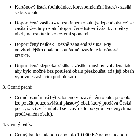
Kartónový lístek (pohlednice, korespondenční lístek) - zasílá
se bez obalu.
Doporučená zásilka - v uzavřeném obalu (zalepené obálce) se
zasílají všechny ostatní doporučené listovní zásilky; obálky
nikdy neuzavírejte kovovými sponami.
Doporučený balíček - běžně zabalená zásilka, kdy
nejvhodnějším obalem jsou řádně uzavřené kartónové
krabice.
Doporučená slepecká zásilka - zásilka musí být zabalena tak,
aby bylo možné bez porušení obalu přezkoušet, zda její obsah
vyhovuje zasílacím podmínkám.
3. Cenné psaní:
Cenné psaní musí být zabaleno v uzavřeném obalu; jako obal
lze použít pouze zvláštní plastový obal, který prodává Česká
pošta, s.p. (zvláštní obal se uzavře dle pokynů uvedených na
prodávaném obalu).
4. Cenný balík:
Cenný balík s udanou cenou do 10 000 Kč nebo s udanou