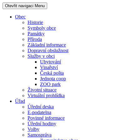
Otevřit navigaci
Menu
Obec
Historie
Symboly obce
Památky
Příroda
Základní informace
Dopravní obslužnost
Služby v obci
Ubytování
Vinařství
Česká pošta
Jednota coop
ZOO park
Životní situace
Virtuální prohlídka
Úřad
Úřední deska
E-podatelna
Povinné informace
Úřední hodiny
Volby
Samospráva