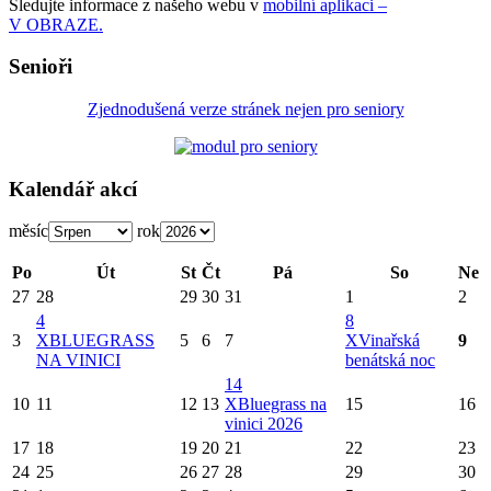
Sledujte informace z našeho webu v
mobilní aplikaci –
V OBRAZE.
Senioři
Zjednodušená verze stránek nejen pro seniory
Kalendář akcí
měsíc
rok
Po
Út
St
Čt
Pá
So
Ne
27
28
29
30
31
1
2
4
8
3
X
BLUEGRASS
5
6
7
X
Vinařská
9
NA VINICI
benátská noc
14
10
11
12
13
X
Bluegrass na
15
16
vinici 2026
17
18
19
20
21
22
23
24
25
26
27
28
29
30