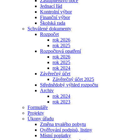
Zastupitelstvo obce
Jednací řád
Kontrolní výbor
Finanční výbor
Školská rada
Schválené dokumenty
Rozpočet
rok 2026
rok 2025
Rozpočtová opatření
rok 2026
rok 2025
rok 2024
Závěrečný účet
Závěrečný účet 2025
Střednědobý výhled rozpočtu
Archiv
rok 2024
rok 2023
Formuláře
Projekty
Úkony úřadu
Změna trvalého pobytu
Ověřování podpisů, listiny
Místní poplatky