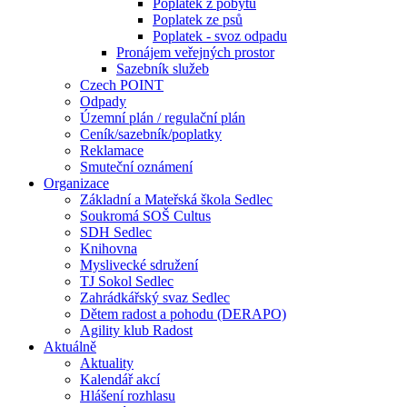
Poplatek z pobytu
Poplatek ze psů
Poplatek - svoz odpadu
Pronájem veřejných prostor
Sazebník služeb
Czech POINT
Odpady
Územní plán / regulační plán
Ceník/sazebník/poplatky
Reklamace
Smuteční oznámení
Organizace
Základní a Mateřská škola Sedlec
Soukromá SOŠ Cultus
SDH Sedlec
Knihovna
Myslivecké sdružení
TJ Sokol Sedlec
Zahrádkářský svaz Sedlec
Dětem radost a pohodu (DERAPO)
Agility klub Radost
Aktuálně
Aktuality
Kalendář akcí
Hlášení rozhlasu