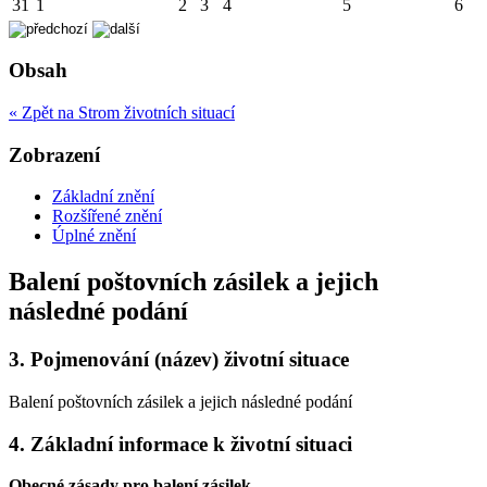
31
1
2
3
4
5
6
Obsah
« Zpět na Strom životních situací
Zobrazení
Základní znění
Rozšířené znění
Úplné znění
Balení poštovních zásilek a jejich
následné podání
3.
Pojmenování (název) životní situace
Balení poštovních zásilek a jejich následné podání
4.
Základní informace k životní situaci
Obecné zásady pro balení zásilek