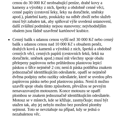
cenou do 30 000 Kč neobsahující peníze, drahé kovy a
kameny a výrobky z nich, šperky a obdobně cenné věci,
cenné papíry (cestovní šeky, šeky na doručitele, směnky
apod.), platební karty, poukázky na odběr zboží nebo služeb
musí být zabalen tak, aby splňoval výše uvedená ustanovení,
další zvláštní podmínky nejsou stanoveny; nejvhodnějším
obalem jsou řádně uzavřené kartónové krabice.
Cenný balík s udanou cenou vyšší než 30 000 Kč nebo cenný
balík s udanou cenou nad 10 000 Kč s obsahem peněz,
drahých kovů a kamenů a výrobků z nich, šperků a obdobně
cenných věcí, cenných papírů (cestovních šeků, šeků na
doručitele, směnek apod.) musí mít všechny spoje obalu
přelepeny papírovou nebo průhlednou plastovou lepicí
páskou o šířce nejméně 2 cm; není-li páska potištěna znakem
jednoznačně identifikujícím odesílatele, opatří se nejméně
dvěma podpisy nebo razítky odesílatele, které se uvedou přes
papírovou pásku nebo pod plastovou pásku. Není-li možno
uzavřít spoje obalu tímto způsobem, převážou se pevným
nenavazovaným motouzem. Konce motouzu se opatří
plombou se znakem jednoznačně identifikujícím odesílatele.
Motouz se v místech, kde se křižuje, zasmyčkuje; musí být
utažen tak, aby jej nebylo možno bez porušení plomby
sejmout. Toto se nevztahuje na případ, kdy se jedná o
nezabalenou věc.