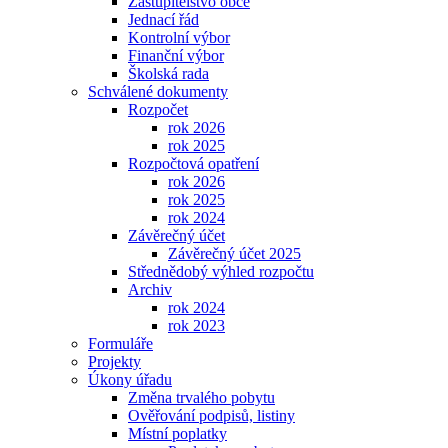
Zastupitelstvo obce
Jednací řád
Kontrolní výbor
Finanční výbor
Školská rada
Schválené dokumenty
Rozpočet
rok 2026
rok 2025
Rozpočtová opatření
rok 2026
rok 2025
rok 2024
Závěrečný účet
Závěrečný účet 2025
Střednědobý výhled rozpočtu
Archiv
rok 2024
rok 2023
Formuláře
Projekty
Úkony úřadu
Změna trvalého pobytu
Ověřování podpisů, listiny
Místní poplatky