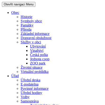
Otevřit navigaci
Menu
Obec
Historie
Symboly obce
Památky
Příroda
Základní informace
Dopravní obslužnost
Služby v obci
Ubytování
Vinařství
Česká pošta
Jednota coop
ZOO park
Životní situace
Virtuální prohlídka
Úřad
Úřední deska
E-podatelna
Povinné informace
Úřední hodiny
Volby
Samospráva