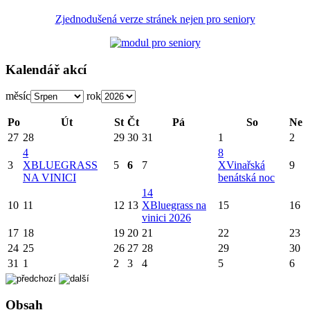
Zjednodušená verze stránek nejen pro seniory
Kalendář akcí
měsíc
rok
Po
Út
St
Čt
Pá
So
Ne
27
28
29
30
31
1
2
4
8
3
X
BLUEGRASS
5
6
7
X
Vinařská
9
NA VINICI
benátská noc
14
10
11
12
13
X
Bluegrass na
15
16
vinici 2026
17
18
19
20
21
22
23
24
25
26
27
28
29
30
31
1
2
3
4
5
6
Obsah